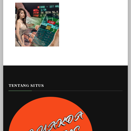
TENTANG SITUS