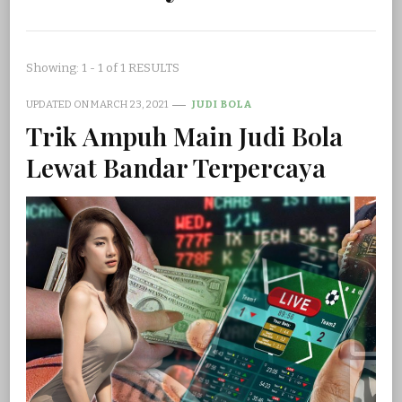
Showing: 1 - 1 of 1 RESULTS
UPDATED ON
MARCH 23, 2021
JUDI BOLA
Trik Ampuh Main Judi Bola
Lewat Bandar Terpercaya