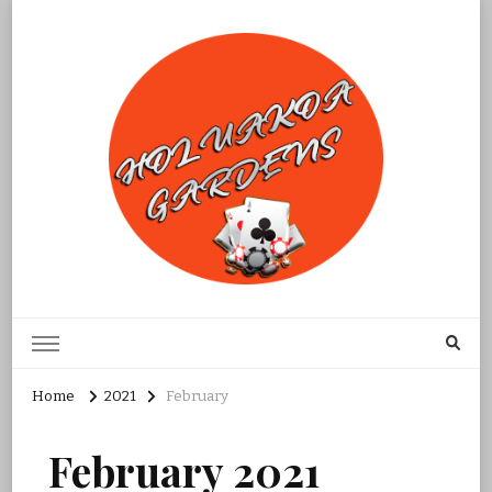
Home
2021
February
February 2021