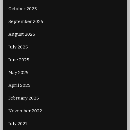
October 2025
September 2025
August 2025
July 2025
June 2025
May 2025
April 2025
February 2025
November 2022
July 2021