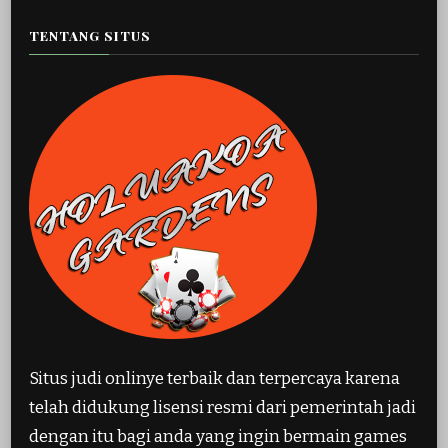
TENTANG SITUS
Situs judi onlinye terbaik dan terpercaya karena
telah didukung lisensi resmi dari pemerintah jadi
dengan itu bagi anda yang ingin bermain games