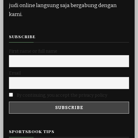
judi online langsung saja bergabung dengan
kami.
SUBSCRIBE
First name or full name
Email
By continuing, you accept the privacy policy
SPORTSBOOK TIPS