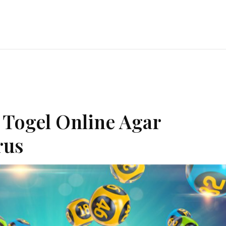
Togel Online Agar
rus