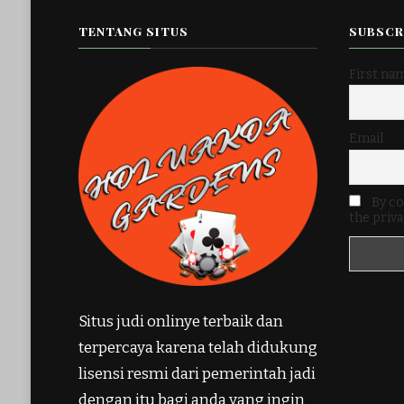
TENTANG SITUS
SUBSCR
First na
Email
By co
the priva
Situs judi onlinye terbaik dan
terpercaya karena telah didukung
lisensi resmi dari pemerintah jadi
dengan itu bagi anda yang ingin