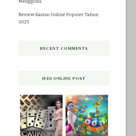
Menggoda
Review Kasino Online Populer Tahun
2025
RECENT COMMENTS
JUDI ONLINE POST