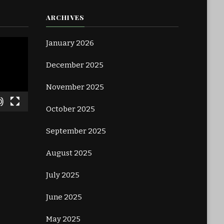
ARCHIVES
January 2026
December 2025
November 2025
October 2025
September 2025
August 2025
July 2025
June 2025
May 2025