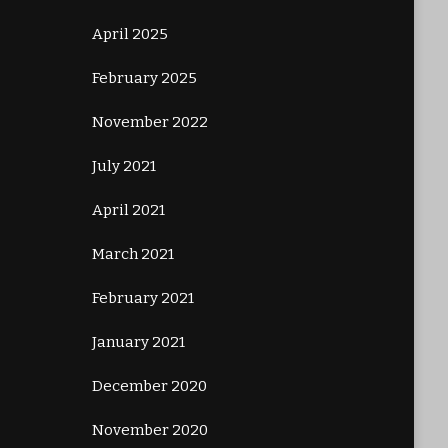
April 2025
February 2025
November 2022
July 2021
April 2021
March 2021
February 2021
January 2021
December 2020
November 2020