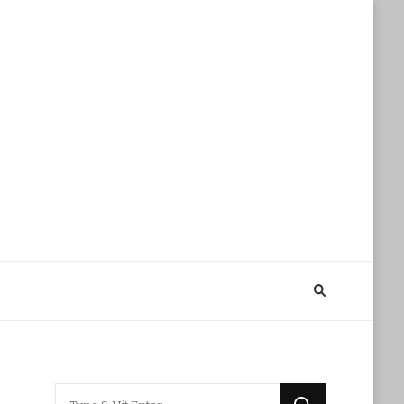
Looking