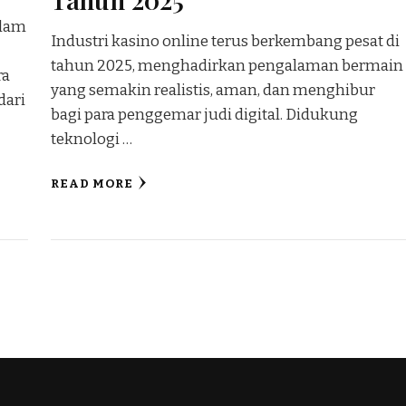
alam
Industri kasino online terus berkembang pesat di
tahun 2025, menghadirkan pengalaman bermain
ra
yang semakin realistis, aman, dan menghibur
dari
bagi para penggemar judi digital. Didukung
teknologi …
READ MORE