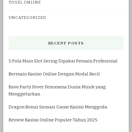
TOGEL ONLINE
UNCATEGORIZED
RECENT POSTS
5 Pola Main Slot Sering Dipakai Pemain Profesional
Bermain Kasino Online Dengan Modal Kecil
Rave Party Fever Fenomena Dunia Musik yang
Menggetarkan
Dragon Bonus Sensasi Game Kasino Menggoda
Review Kasino Online Populer Tahun 2025