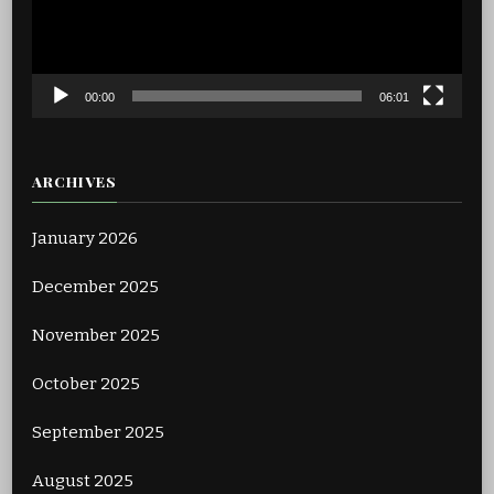
00:00
06:01
ARCHIVES
January 2026
December 2025
November 2025
October 2025
September 2025
August 2025