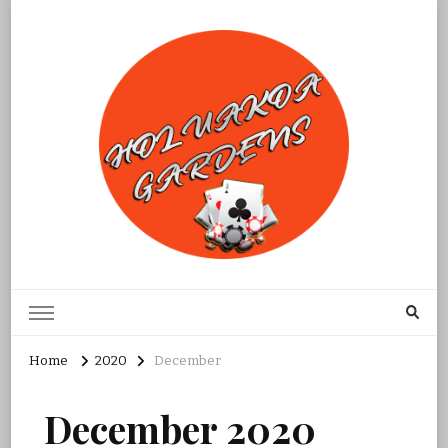
Home
2020
December
December 2020