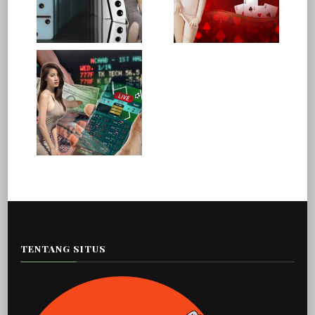
TENTANG SITUS