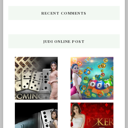
RECENT COMMENTS
JUDI ONLINE POST