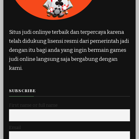
Situs judi onlinye terbaik dan terpercaya karena
telah didukung lisensi resmi dari pemerintah jadi
dengan itu bagi anda yang ingin bermain games
judi online langsung saja bergabung dengan
kami.
SUBSCRIBE
First name or full name
Email