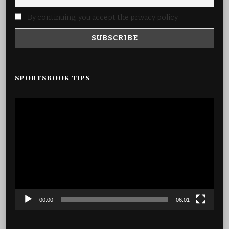
By continuing, you accept the privacy policy
SPORTSBOOK TIPS
Video
Player
00:00
06:01