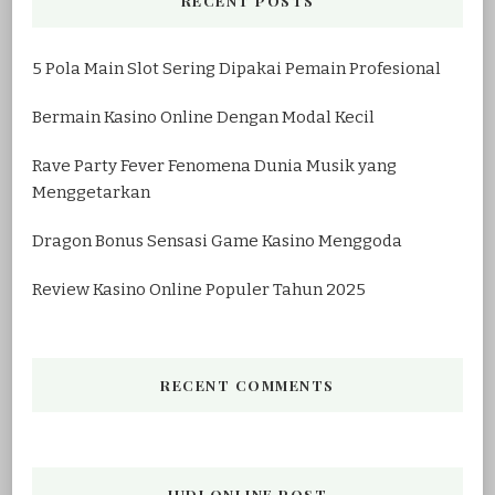
RECENT POSTS
5 Pola Main Slot Sering Dipakai Pemain Profesional
Bermain Kasino Online Dengan Modal Kecil
Rave Party Fever Fenomena Dunia Musik yang
Menggetarkan
Dragon Bonus Sensasi Game Kasino Menggoda
Review Kasino Online Populer Tahun 2025
RECENT COMMENTS
JUDI ONLINE POST