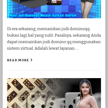
Di era sekarang, memainkan judi dominoqq
bukan lagi hal yang sulit. Pasalnya, sekarang Anda
dapat memainkan judi domino qq menggunakan
sistem virtual. Adalah lewat layanan …
READ MORE