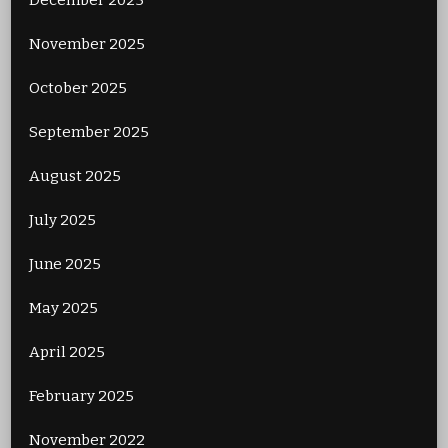
December 2025
November 2025
October 2025
September 2025
August 2025
July 2025
June 2025
May 2025
April 2025
February 2025
November 2022