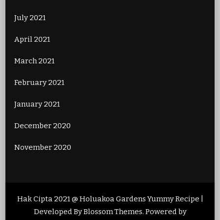
July 2021
April 2021
March 2021
February 2021
January 2021
December 2020
November 2020
Hak Cipta 2021 @ Holuakoa Gardens
Yummy Recipe |
Developed By
Blossom Themes
. Powered by