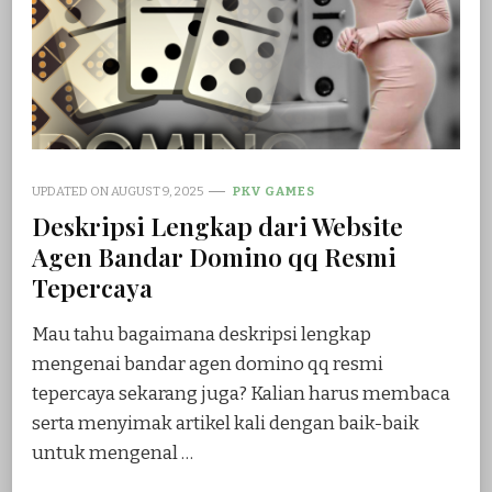
UPDATED ON
AUGUST 9, 2025
PKV GAMES
Deskripsi Lengkap dari Website
Agen Bandar Domino qq Resmi
Tepercaya
Mau tahu bagaimana deskripsi lengkap
mengenai bandar agen domino qq resmi
tepercaya sekarang juga? Kalian harus membaca
serta menyimak artikel kali dengan baik-baik
untuk mengenal …