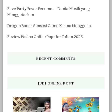
Rave Party Fever Fenomena Dunia Musik yang
Menggetarkan
Dragon Bonus Sensasi Game Kasino Menggoda
Review Kasino Online Populer Tahun 2025
RECENT COMMENTS
JUDI ONLINE POST