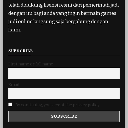
telah didukung lisensi resmi dari pemerintah jadi
dengan itu bagi anda yang ingin bermain games
judi online langsung saja bergabung dengan
kami.
SUBSCRIBE
First name or full name
Email
By continuing, you accept the privacy policy