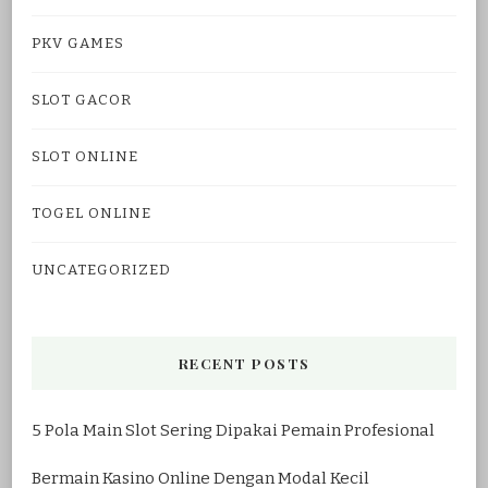
PKV GAMES
SLOT GACOR
SLOT ONLINE
TOGEL ONLINE
UNCATEGORIZED
RECENT POSTS
5 Pola Main Slot Sering Dipakai Pemain Profesional
Bermain Kasino Online Dengan Modal Kecil