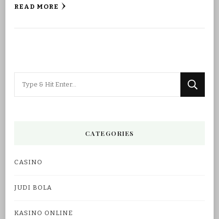
READ MORE
Looking
for
Something?
CATEGORIES
CASINO
JUDI BOLA
KASINO ONLINE