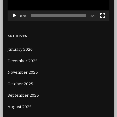
00:00
06:01
ARCHIVES
January 2026
December 2025
November 2025
October 2025
September 2025
August 2025