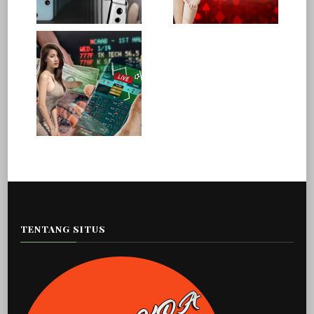
TENTANG SITUS