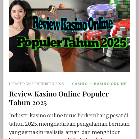
UPDATED ON
SEPTEMBER 9, 2025
CASINO
KASINO ONLINE
Review Kasino Online Populer
Tahun 2025
Industri kasino online terus berkembang pesat di
tahun 2025, menghadirkan pengalaman bermain
yang semakin realistis, aman, dan menghibur