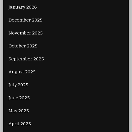
January 2026
December 2025
November 2025
October 2025
September 2025
August 2025
July 2025
June 2025
May 2025
April 2025