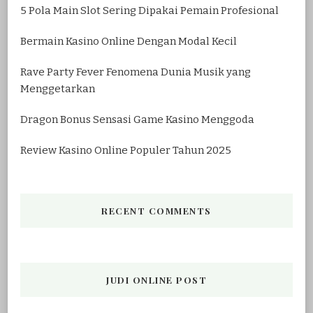
5 Pola Main Slot Sering Dipakai Pemain Profesional
Bermain Kasino Online Dengan Modal Kecil
Rave Party Fever Fenomena Dunia Musik yang
Menggetarkan
Dragon Bonus Sensasi Game Kasino Menggoda
Review Kasino Online Populer Tahun 2025
RECENT COMMENTS
JUDI ONLINE POST