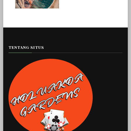
TENTANG SITUS