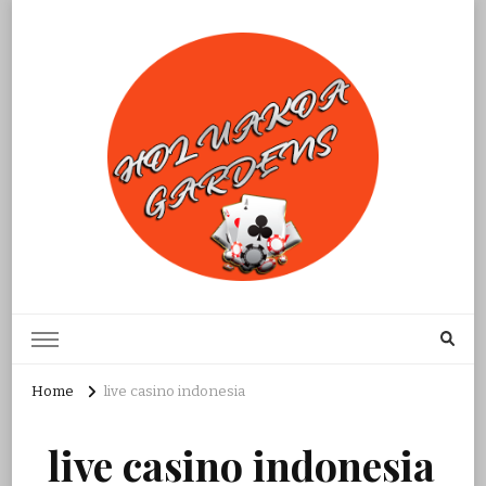
Home
live casino indonesia
live casino indonesia