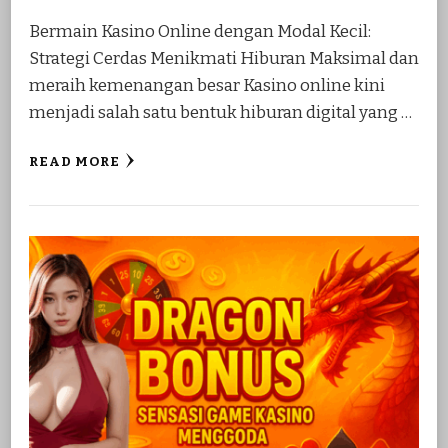
Bermain Kasino Online dengan Modal Kecil:
Strategi Cerdas Menikmati Hiburan Maksimal dan
meraih kemenangan besar Kasino online kini
menjadi salah satu bentuk hiburan digital yang …
READ MORE