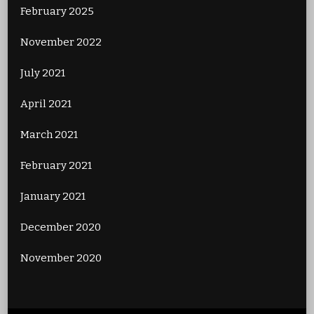
February 2025
November 2022
July 2021
April 2021
March 2021
February 2021
January 2021
December 2020
November 2020