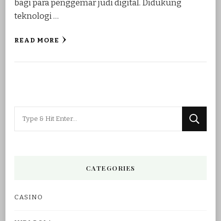
bagi para penggemar judi digital. Didukung
teknologi …
READ MORE
Looking
for
Something?
CATEGORIES
CASINO