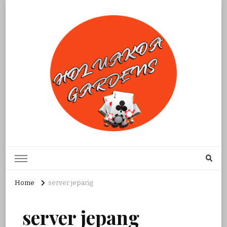
Home
server jepang
server jepang