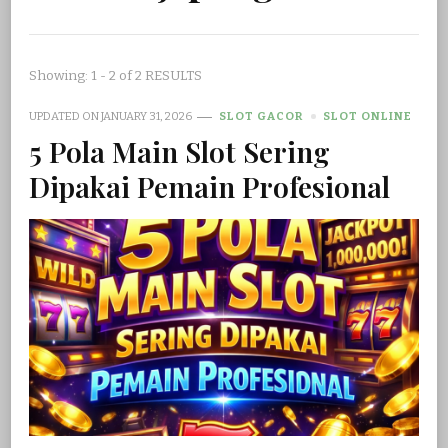
Showing: 1 - 2 of 2 RESULTS
UPDATED ON
JANUARY 31, 2026
SLOT GACOR
SLOT ONLINE
5 Pola Main Slot Sering
Dipakai Pemain Profesional