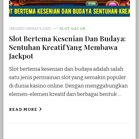
UPDATED ON
MAY 9, 2025
SLOT GACOR
Slot Bertema Kesenian Dan Budaya:
Sentuhan Kreatif Yang Membawa
Jackpot
Slot bertema kesenian dan budaya adalah salah
satu jenis permainan slot yang semakin populer
di dunia kasino online. Dengan menggabungkan
elemen-elemen kreatif dari berbagai bentuk …
READ MORE