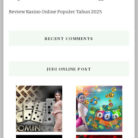
Review Kasino Online Populer Tahun 2025
RECENT COMMENTS
JUDI ONLINE POST