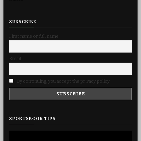
SUBSCRIBE
First name or full name
Email
By continuing, you accept the privacy policy
SPORTSBOOK TIPS
Video