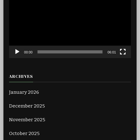
Player
00:00
06:01
ARCHIVES
January 2026
December 2025
November 2025
October 2025