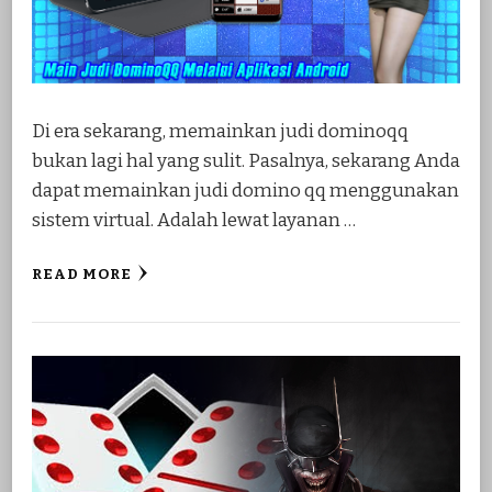
Di era sekarang, memainkan judi dominoqq
bukan lagi hal yang sulit. Pasalnya, sekarang Anda
dapat memainkan judi domino qq menggunakan
sistem virtual. Adalah lewat layanan …
READ MORE