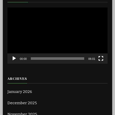
Video
Player
00:00
06:01
ARCHIVES
January 2026
December 2025
November 2025