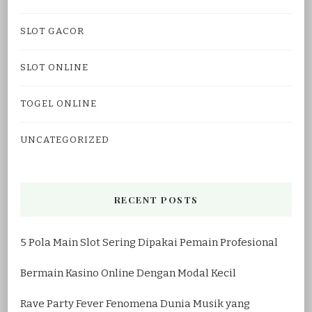
SLOT GACOR
SLOT ONLINE
TOGEL ONLINE
UNCATEGORIZED
RECENT POSTS
5 Pola Main Slot Sering Dipakai Pemain Profesional
Bermain Kasino Online Dengan Modal Kecil
Rave Party Fever Fenomena Dunia Musik yang