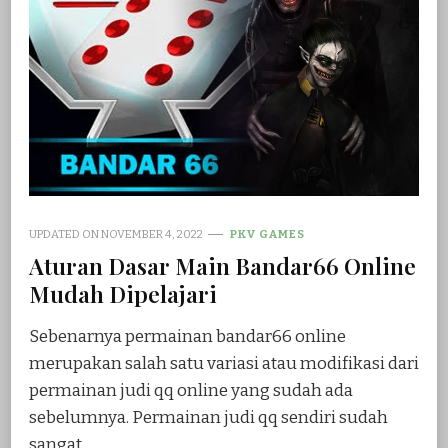
UPDATED ON
NOVEMBER 4, 2022
PKV GAMES
Aturan Dasar Main Bandar66 Online
Mudah Dipelajari
Sebenarnya permainan bandar66 online
merupakan salah satu variasi atau modifikasi dari
permainan judi qq online yang sudah ada
sebelumnya. Permainan judi qq sendiri sudah
sangat …