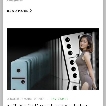
READ MORE
UPDATED ON
MARCH 23, 2021
PKV GAMES