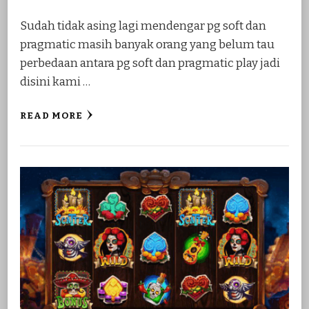
Sudah tidak asing lagi mendengar pg soft dan
pragmatic masih banyak orang yang belum tau
perbedaan antara pg soft dan pragmatic play jadi
disini kami …
READ MORE