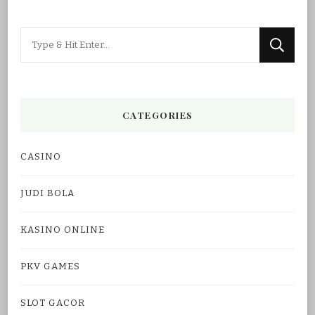
Looking
for
Something?
CATEGORIES
CASINO
JUDI BOLA
KASINO ONLINE
PKV GAMES
SLOT GACOR