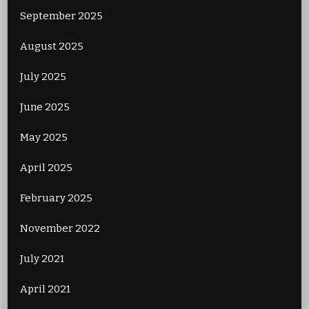
September 2025
August 2025
July 2025
June 2025
May 2025
April 2025
February 2025
November 2022
July 2021
April 2021