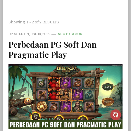
Showing: 1 - 2 of 2 RESULTS
UPDATED ON
JUNE 18, 2025
SLOT GACOR
Perbedaan PG Soft Dan
Pragmatic Play