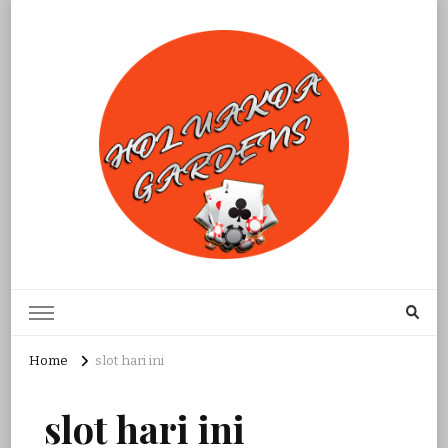
Home
slot hari ini
slot hari ini