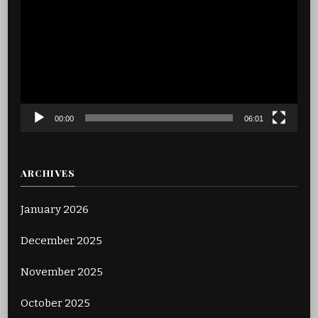
Player
00:00
06:01
ARCHIVES
January 2026
December 2025
November 2025
October 2025