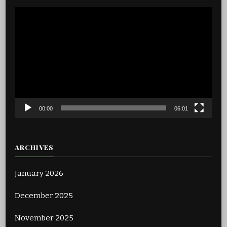
Video
Player
00:00
06:01
ARCHIVES
January 2026
December 2025
November 2025