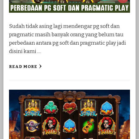
Sudah tidak asing lagi mendengar pg soft dan
pragmatic masih banyak orang yang belum tau
perbedaan antara pg soft dan pragmatic play jadi
disini kami …
READ MORE