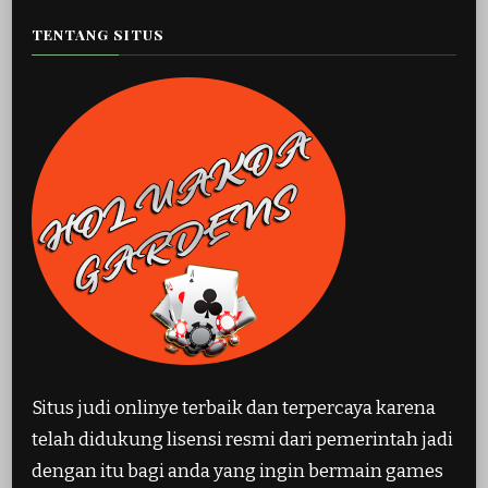
TENTANG SITUS
Situs judi onlinye terbaik dan terpercaya karena
telah didukung lisensi resmi dari pemerintah jadi
dengan itu bagi anda yang ingin bermain games