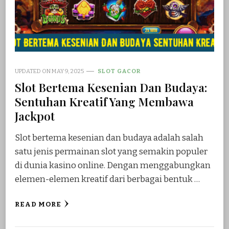
UPDATED ON
MAY 9, 2025
SLOT GACOR
Slot Bertema Kesenian Dan Budaya:
Sentuhan Kreatif Yang Membawa
Jackpot
Slot bertema kesenian dan budaya adalah salah
satu jenis permainan slot yang semakin populer
di dunia kasino online. Dengan menggabungkan
elemen-elemen kreatif dari berbagai bentuk …
READ MORE